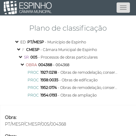
Plano de classificação
ED
PT/MESP
- Município de Espinho
F
CMESP
- Câmara Municipal de Espinho
SR
005
- Processos de obras particulares
OBRA
004368
- 004368
PROC
1927:0218
- Obras de remodelação, conservação
PROC
1938:0035
- Obras de edificação
PROC
1952:0174
- Obras de remodelação, conservação
PROC
1954:0193
- Obras de ampliação
Obra:
PT/MESP/CMESP/005/004368